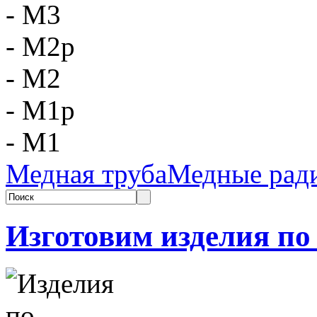
- М3
- М2р
- М2
- М1р
- М1
Медная труба
Медные рад
Изготовим изделия по