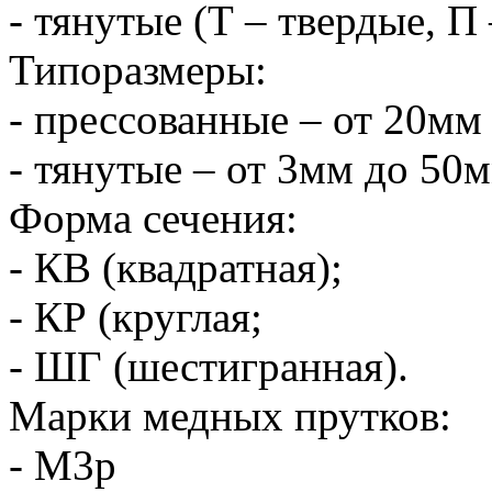
- тянутые (Т – твердые, П
Типоразмеры:
- прессованные – от 20мм
- тянутые – от 3мм до 50м
Форма сечения:
- КВ (квадратная);
- КР (круглая;
- ШГ (шестигранная).
Марки медных прутков:
- М3р