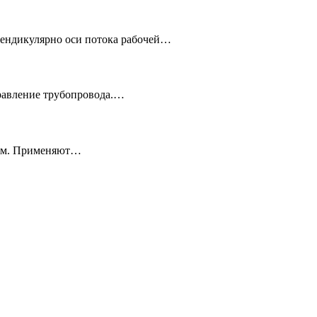
пендикулярно оси потока рабочей…
правление трубопровода.…
ском. Применяют…