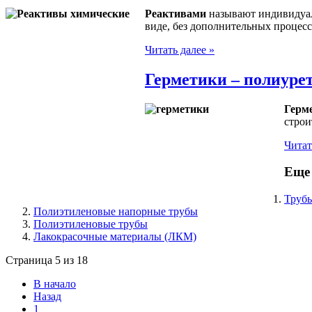
Реактивами
называют индивидуал
виде, без дополнительных процес
Читать далее »
Герметики – полиуре
Герм
строи
Читат
Еще 
Трубы
Полиэтиленовые напорные трубы
Полиэтиленовые трубы
Лакокрасочные материалы (ЛКМ)
Страница 5 из 18
В начало
Назад
1