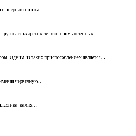
ся в энергию потока…
х и грузопассажирских лифтов промышленных,…
оры. Одним из таких приспособлением является…
применяя червячную…
 пластика, камня…