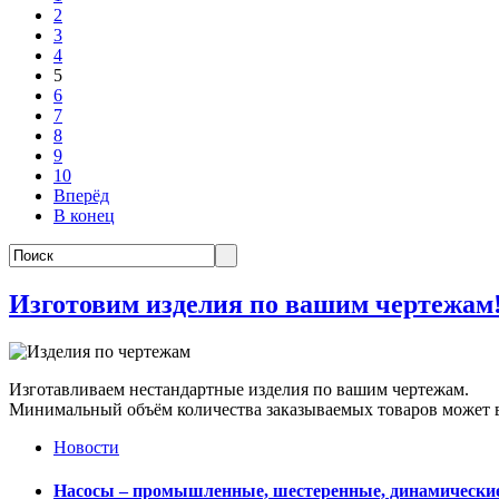
2
3
4
5
6
7
8
9
10
Вперёд
В конец
Изготовим изделия по вашим чертежам
Изготавливаем нестандартные изделия по вашим чертежам.
Минимальный объём количества заказываемых товаров может ва
Новости
Насосы – промышленные, шестеренные, динамически