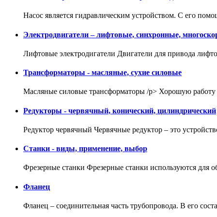
Насос является гидравлическим устройством. С его помо
Электродвигатели – лифтовые, синхронные, многоско
Лифтовые электродигатели Двигатели для привода лифт
Трансформаторы - масляные, сухие силовые
Масляные силовые трансформаторы /p> Хорошую работу 
Редукторы - червячный, конический, цилиндрический
Редуктор червячный Червячные редуктор – это устройств
Станки - виды, применение, выбор
Фрезерные станки Фрезерные станки используются для об
Фланец
Фланец – соединительная часть трубопровода. В его сос